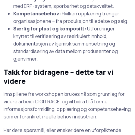
med ERP-system, sporbarhet og datakvalitet.
Kompetansebehov:
Hvilken opplæring trenger
organisasjonene – fra produksjon til ledelse og salg.
Særlig for plast og kompositt:
Utfordringer
knyttet til verifisering av resirkulert innhold,
dokumentasjon av kjemisk sammensetning og
standardisering av data mellom produsenter og
gjenvinner.
Takk for bidragene – dette tar vi
videre
Innspillene fra workshopen brukes nå som grunnlag for
videre arbeid i DIGITRACE, og vil bidra til å forme
informasjonsformidling, opplæring og kompetanseheving
som er forankret i reelle behov i industrien.
Har dere spørsmål, eller ønsker dere en uforpliktende