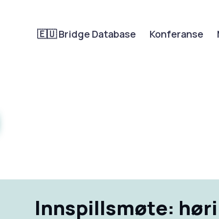
🇪🇺 Bridge Database
Konferanse
Innspillsmøte: hør