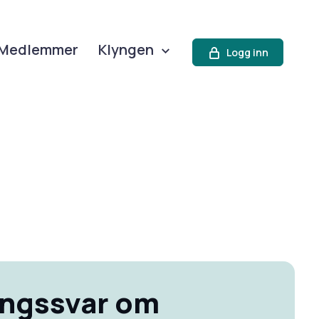
Medlemmer
Klyngen
Logg inn
ingssvar om