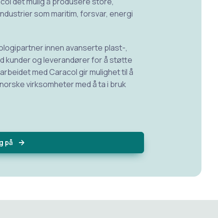
col det mulig å produsere store,
dustrier som maritim, forsvar, energi
nologipartner innen avanserte plast-,
ed kunder og leverandører for å støtte
arbeidet med Caracol gir mulighet til å
orske virksomheter med å ta i bruk
g på