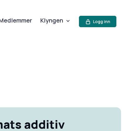
Medlemmer
Klyngen
Logg inn
mats additiv