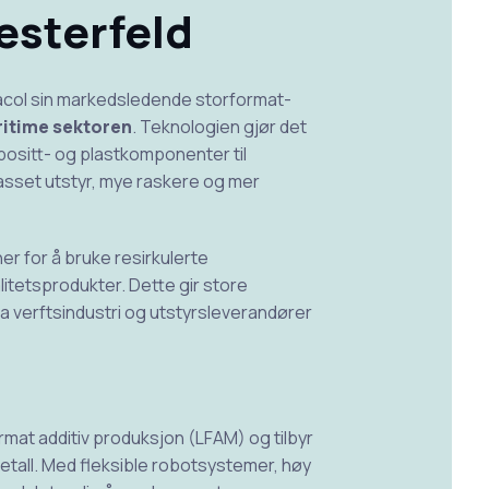
esterfeld
aracol sin markedsledende storformat-
itime sektoren
. Teknologien gjør det
ositt- og plastkomponenter til
passet utstyr, mye raskere og mer
er for å bruke resirkulerte
alitetsprodukter. Dette gir store
 fra verftsindustri og utstyrsleverandører
mat additiv produksjon (LFAM) og tilbyr
tall. Med fleksible robotsystemer, høy