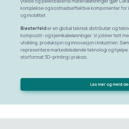
ytelse og pelletbaserte materialløsninger gjør Cara
komplekse og kostnadseffektive komponenter for in
og mobilitet.
Biesterfeld
er en global teknisk distributør og tek
kompositt- og kjemikalieløsninger. Vi jobber tett m
utvikling, produksjon og innovasjon i industrien. Sam
representere markedsledende teknologi og hjelpe n
storformat 3D-printing i praksis.
Les mer og meld de