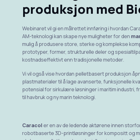
produksjon med Bi
Webinaret vil gi en målrettet innføring i hvordan C
AM-teknologi kan skape nye muligheter for den
mar
mulig å produsere store, sterke og komplekse komp
prototyper, former, strukturelle deler og spesialtil
kostnadseffektivt enn tradisjonelle metoder.
Vi vil også vise hvordan pelletbasert produksjon åpn
plastmaterialer til å lage avanserte, funksjonelle kv
potensial for sirkulære løsninger i maritim industri,
til havbruk og ny marin teknologi.
Caracol
er en av de ledende aktørene innen storfor
robotbaserte 3D-printløsninger for kompositt og me