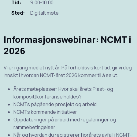
Tid:
9.00-10.00
Sted:
Digitalt møte
Informasjonswebinar: NCMT i
2026
Vi er i gang med et nytt år. På forholdsvis kort tid, gir vi deg
innsikt i hvordan NCMT-året 2026 kommer til å se ut:
Årets møteplasser: Hvor skal årets Plast- og
komposittkonferanse holdes?
NCMTs pågående prosjekt og arbeid
NCMTs kommende initiativer
Oppdateringer på arbeid med reguleringer og
rammebetingelser
Når og hvordan du registrerer fjorårets avfall i NCMT-